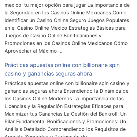
mexico, tu mejor opción para jugar La Importancia de
la Seguridad en los Casinos Online Mexicanos Cómo
Identificar un Casino Online Seguro Juegos Populares
en el Casino Online Mexico Estrategias Básicas para
Juegos de Casino Online Bonificaciones y
Promociones en los Casinos Online Mexicanos Cómo
Aprovechar al Máximo …
Prácticas apuestas online con billionaire spin
casino y ganancias seguras ahora
Prácticas apuestas online con billionaire spin casino y
ganancias seguras ahora Entendiendo la Dinámica de
los Casinos Online Modernos La Importancia de las
Licencias y la Regulación Estrategias Eficaces para
Maximizar tus Ganancias La Gestión del Bankroll: Un
Pilar Fundamental Bonificaciones y Promociones: Un
Análisis Detallado Comprendiendo los Requisitos de
Apuesta Seguridad y Protección de …