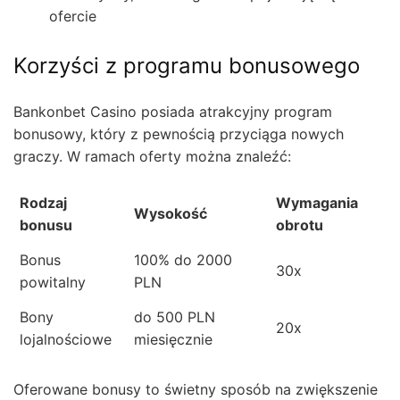
ofercie
Korzyści z programu bonusowego
Bankonbet Casino posiada atrakcyjny program
bonusowy, który z pewnością przyciąga nowych
graczy. W ramach oferty można znaleźć:
Rodzaj
Wymagania
Wysokość
bonusu
obrotu
Bonus
100% do 2000
30x
powitalny
PLN
Bony
do 500 PLN
20x
lojalnościowe
miesięcznie
Oferowane bonusy to świetny sposób na zwiększenie