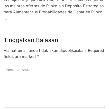
las mejores ofertas de Plinko sin Depósito Estrategias
para Aumentar tus Probabilidades de Ganar en Plinko
…
Tinggalkan Balasan
Alamat email anda tidak akan dipublikasikan.
Required
fields are marked
*