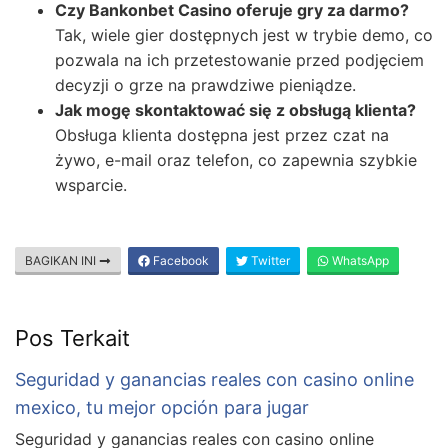
Czy Bankonbet Casino oferuje gry za darmo?
Tak, wiele gier dostępnych jest w trybie demo, co
pozwala na ich przetestowanie przed podjęciem
decyzji o grze na prawdziwe pieniądze.
Jak mogę skontaktować się z obsługą klienta?
Obsługa klienta dostępna jest przez czat na
żywo, e-mail oraz telefon, co zapewnia szybkie
wsparcie.
BAGIKAN INI
Facebook
Twitter
WhatsApp
Pos Terkait
Seguridad y ganancias reales con casino online
mexico, tu mejor opción para jugar
Seguridad y ganancias reales con casino online