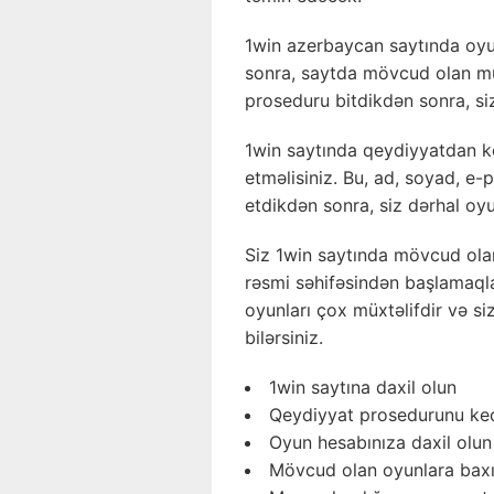
1win azerbaycan saytında oyun
sonra, saytda mövcud olan müx
proseduru bitdikdən sonra, siz
1win saytında qeydiyyatdan k
etməlisiniz. Bu, ad, soyad, e-p
etdikdən sonra, siz dərhal oyu
Siz 1win saytında mövcud olan
rəsmi səhifəsindən başlamaql
oyunları çox müxtəlifdir və s
bilərsiniz.
1win saytına daxil olun
Qeydiyyat prosedurunu ke
Oyun hesabınıza daxil olun
Mövcud olan oyunlara bax