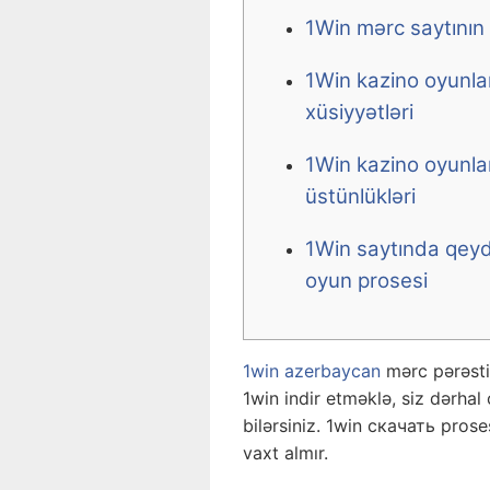
1Win mərc saytının 
1Win kazino oyunlar
xüsiyyətləri
1Win kazino oyunlar
üstünlükləri
1Win saytında qeyd
oyun prosesi
1win azerbaycan
mərc pərəstiş
1win indir etməklə, siz dərha
bilərsiniz. 1win скачать pros
vaxt almır.