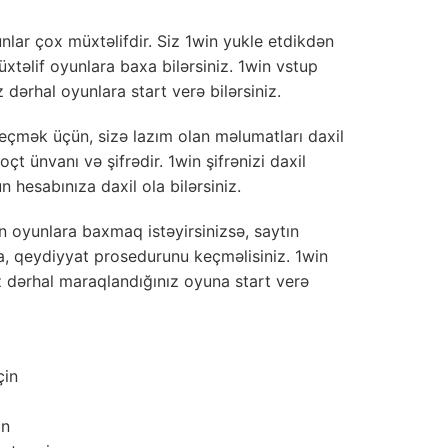
lar çox müxtəlifdir. Siz 1win yukle etdikdən
təlif oyunlara baxa bilərsiniz. 1win vstup
 dərhal oyunlara start verə bilərsiniz.
eçmək üçün, sizə lazım olan məlumatları daxil
oçt ünvanı və şifrədir. 1win şifrənizi daxil
n hesabınıza daxil ola bilərsiniz.
 oyunlara baxmaq istəyirsinizsə, saytın
a, qeydiyyat prosedurunu keçməlisiniz. 1win
iz dərhal maraqlandığınız oyuna start verə
çin
ın