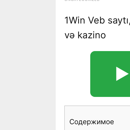
1Win Veb saytı
və kazino
▶
Содержимое