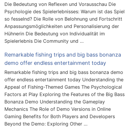
Die Bedeutung von Reflexen und Vorausschau Die
Psychologie des Spielerlebnisses: Warum ist das Spiel
so fesselnd? Die Rolle von Belohnung und Fortschritt
Anpassungsmöglichkeiten und Personalisierung der
Hühnerin Die Bedeutung von Individualität im
Spielerlebnis Die Community und …
Remarkable fishing trips and big bass bonanza
demo offer endless entertainment today
Remarkable fishing trips and big bass bonanza demo
offer endless entertainment today Understanding the
Appeal of Fishing-Themed Games The Psychological
Factors at Play Exploring the Features of the Big Bass
Bonanza Demo Understanding the Gameplay
Mechanics The Role of Demo Versions in Online
Gaming Benefits for Both Players and Developers
Beyond the Demo: Exploring Other …