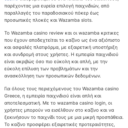
παρέχοντας μια ευρεία επιλογή παιχνιδιών, από
παραλλαγές του παραδοσιακού πόκερ έως
προσωπικές πλοκές και Wazamba slots.
Το Wazamba casino review και οι wazamba κριτικες
που έχουν αποδεχτείται το καζίνο ως ένα αξιόπιστο
και ασφαλές πλατφόρμα, με εξαιρετική υποστήριξη
και συνδρομή στους χρήστες. Η εμπειρία παιχνιδιού
είναι ακριβώς όσο πιο εύκολη και απλή, με την
εύκολη επίλυση των προβλημάτων και την
ανασκόλληση των προσωπικών δεδομένων.
Για όλους τους περιεχόμενους του Wazamba casino
Greece, η εμπειρία παιχνιδιού είναι απλή και
αποτελεσματική. Με το wazamba casino login, οι
χρήστες μπορούν να εισέλθουν στο καζίνο και να
ξεκινήσουν το παιχνίδι τους με μια μικρή προσπάθεια.
Το καζίνο προσφέρει εξαιρετικές προτεραιότητες,