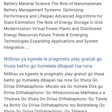
Battery Material Science The Role of Nanomaterials
Battery Management Systems: Optimizing
Performance and Lifespan Advanced Algorithms for
State Estimation The Role of Energy Storage in Grid
Modernization Virtual Power Plants and Distributed
Energy Resources Future Trends & Emerging
Technologies Expanding Applications and System
Integration …
Ntšhiso ya kgwele le pragmatic play gratuit go
thusa batho go itumelela dibapali tsa rona
Ntšhiso ya kgwele le pragmatic play gratuit go thusa
batho go itumelela dibapali tsa rona Go Ithuta Go
Dirisa Ditlhabaphono: Moralo wa Go Itumela Dira go
Dirisa Ditlhabaphono: Go Itlhokomolosa Matlhaba a a
Tlhokwa Go Ithuta Go Dirisa Ditlhabaphono: Go Tshela
ka Botho Go Dirisa Ditlhabaphono mo Botsheleng Go
Ithuta Go Dirisa Ditlhabaphono: Go Tshwara …