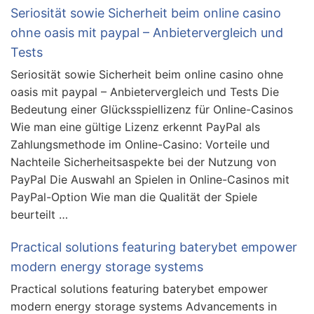
Seriosität sowie Sicherheit beim online casino
ohne oasis mit paypal – Anbietervergleich und
Tests
Seriosität sowie Sicherheit beim online casino ohne
oasis mit paypal – Anbietervergleich und Tests Die
Bedeutung einer Glücksspiellizenz für Online-Casinos
Wie man eine gültige Lizenz erkennt PayPal als
Zahlungsmethode im Online-Casino: Vorteile und
Nachteile Sicherheitsaspekte bei der Nutzung von
PayPal Die Auswahl an Spielen in Online-Casinos mit
PayPal-Option Wie man die Qualität der Spiele
beurteilt …
Practical solutions featuring baterybet empower
modern energy storage systems
Practical solutions featuring baterybet empower
modern energy storage systems Advancements in