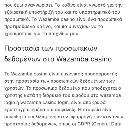
που έχω αναγνωρίσει. Το καζίνο είναι γνωστό για την
εξαιρετική υποστήριξή του και το υποστηρικτικό του
προσωπικό. Το Wazamba casino είναι ένα προσωπικά
προτιμούμενο καζίνο, και θα συνεχίσω να το
χρησιμοποιώ για τα παιχνίδια μου.
Προστασία των προσωπικών
δεδομένων στο Wazamba casino
Το Wazamba casino είναι ευγενικός προσαρμοστής
στην προστασία των προσωπικών δεδομένων των
χρηστών. Τα προσωπικά δεδομένα που αποδέχεται ο
χρήστης κατά τη διάρκεια του είσοδου στο wazamba
login ή wazamba casino login, είναι αποκρυφά
κρυπτογραφημένα και ασφαλείς. Η εταιρεία είναι
συνειδητά ευελιξισμένη στην εφαρμογή των κανόνων
προστασίας δεδομένων, όπως οι GDPR (General Data