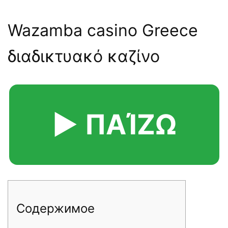
Wazamba casino Greece
διαδικτυακό καζίνο
▶️ ΠΑΊΖΩ
Содержимое