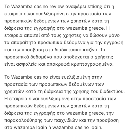
Το Wazamba casino review αναφέρει επίσης ότι η
εταιρεία είναι ευελιξισμένη στην προστασία των
προσωπικών δεδομένων των χρηστών κατά τη
διάρκεια της εγγραφής στο wazamba greece. Η
εταιρεία απαιτεί από τους χρήστες να δώσουν μόνο
τα απαραίτητα προσωπικά δεδομένα για την εγγραφή
και την προσβαση στο διαδικτυακό καζίνο. Τα
προσωπικά δεδομένα που αποδέχεται ο χρήστης
είναι ασφαλείς και αποκρυφά κρυπτογραφημένα.
Το Wazamba casino είναι ευελιξισμένη στην
προστασία των προσωπικών δεδομένων των
χρηστών κατά τη διάρκεια της χρήσης του διαδικτύου.
Η εταιρεία είναι ευελιξισμένη στην προστασία των
προσωπικών δεδομένων των χρηστών κατά τη
διάρκεια της εγγραφής στο wazamba greece, την
παρακολούθησης των παιχνιδιών και την προσβαση
στο wazamba login ή wazamba casino login.