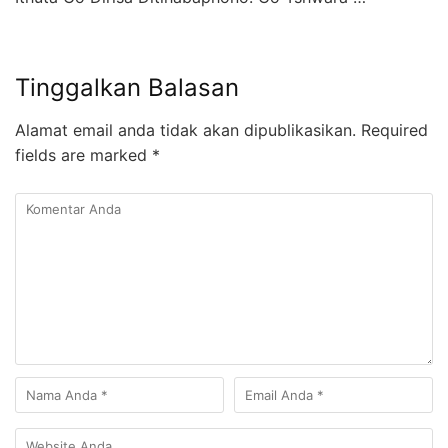
Tinggalkan Balasan
Alamat email anda tidak akan dipublikasikan.
Required
fields are marked
*