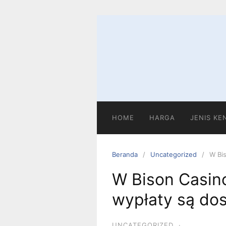
HOME
HARGA
JENIS K
Beranda
Uncategorized
W Bi
W Bison Casin
wypłaty są do
UNCATEGORIZED
·