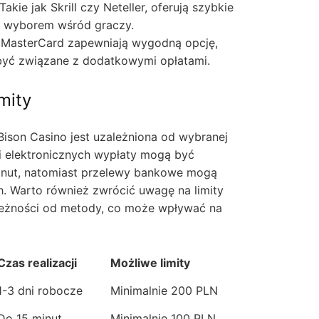
Takie jak Skrill czy Neteller, oferują szybkie
m wyborem wśród graczy.
 MasterCard zapewniają wygodną opcję,
yć związane z dodatkowymi opłatami.
mity
 Bison Casino jest uzależniona od wybranej
i elektronicznych wypłaty mogą być
minut, natomiast przelewy bankowe mogą
h. Warto również zwrócić uwagę na limity
ależności od metody, co może wpływać na
Czas realizacji
Możliwe limity
1-3 dni robocze
Minimalnie 200 PLN
Do 15 minut
Minimalnie 100 PLN