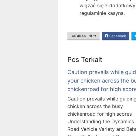
wiązać się z dodatkowy
regulaminie kasyna.
BAGIKAN INI
Facebook
Pos Terkait
Caution prevails while gui
your chicken across the b
chickenroad for high scor
Caution prevails while guidin
chicken across the busy
chickenroad for high scores
Understanding the Dynamics 
Road Vehicle Variety and Beh