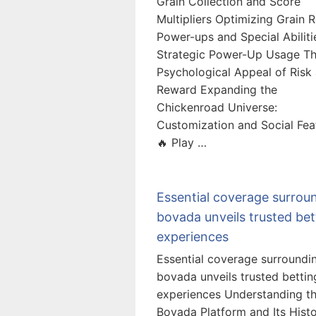
Grain Collection and Score
Multipliers Optimizing Grain 
Power-ups and Special Abiliti
Strategic Power-Up Usage T
Psychological Appeal of Risk
Reward Expanding the
Chickenroad Universe:
Customization and Social Fea
🔥 Play …
Essential coverage surrou
bovada unveils trusted bet
experiences
Essential coverage surroundi
bovada unveils trusted bettin
experiences Understanding t
Bovada Platform and Its Hist