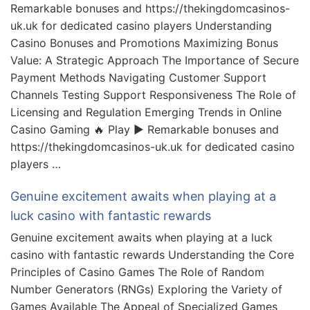
Remarkable bonuses and https://thekingdomcasinos-
uk.uk for dedicated casino players Understanding
Casino Bonuses and Promotions Maximizing Bonus
Value: A Strategic Approach The Importance of Secure
Payment Methods Navigating Customer Support
Channels Testing Support Responsiveness The Role of
Licensing and Regulation Emerging Trends in Online
Casino Gaming 🔥 Play ▶️ Remarkable bonuses and
https://thekingdomcasinos-uk.uk for dedicated casino
players …
Genuine excitement awaits when playing at a
luck casino with fantastic rewards
Genuine excitement awaits when playing at a luck
casino with fantastic rewards Understanding the Core
Principles of Casino Games The Role of Random
Number Generators (RNGs) Exploring the Variety of
Games Available The Appeal of Specialized Games