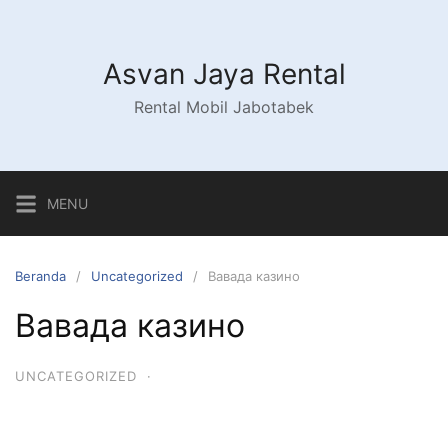
Asvan Jaya Rental
Rental Mobil Jabotabek
MENU
Beranda
Uncategorized
Вавада казино
Вавада казино
UNCATEGORIZED
·