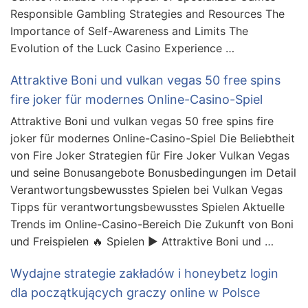
Responsible Gambling Strategies and Resources The
Importance of Self-Awareness and Limits The
Evolution of the Luck Casino Experience …
Attraktive Boni und vulkan vegas 50 free spins
fire joker für modernes Online-Casino-Spiel
Attraktive Boni und vulkan vegas 50 free spins fire
joker für modernes Online-Casino-Spiel Die Beliebtheit
von Fire Joker Strategien für Fire Joker Vulkan Vegas
und seine Bonusangebote Bonusbedingungen im Detail
Verantwortungsbewusstes Spielen bei Vulkan Vegas
Tipps für verantwortungsbewusstes Spielen Aktuelle
Trends im Online-Casino-Bereich Die Zukunft von Boni
und Freispielen 🔥 Spielen ▶️ Attraktive Boni und …
Wydajne strategie zakładów i honeybetz login
dla początkujących graczy online w Polsce