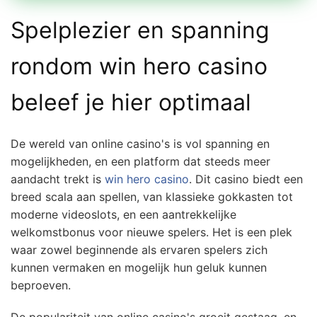
Spelplezier en spanning
rondom win hero casino
beleef je hier optimaal
De wereld van online casino's is vol spanning en
mogelijkheden, en een platform dat steeds meer
aandacht trekt is
win hero casino
. Dit casino biedt een
breed scala aan spellen, van klassieke gokkasten tot
moderne videoslots, en een aantrekkelijke
welkomstbonus voor nieuwe spelers. Het is een plek
waar zowel beginnende als ervaren spelers zich
kunnen vermaken en mogelijk hun geluk kunnen
beproeven.