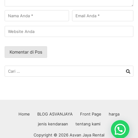
Home
BLOG ASVANJAYA
Front Page
harga
jenis kendaraan
tentang kami
Copyright © 2026 Asvan Jaya Rental