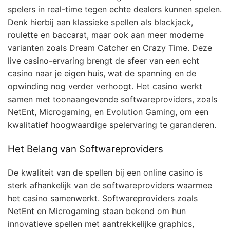
spelers in real-time tegen echte dealers kunnen spelen.
Denk hierbij aan klassieke spellen als blackjack,
roulette en baccarat, maar ook aan meer moderne
varianten zoals Dream Catcher en Crazy Time. Deze
live casino-ervaring brengt de sfeer van een echt
casino naar je eigen huis, wat de spanning en de
opwinding nog verder verhoogt. Het casino werkt
samen met toonaangevende softwareproviders, zoals
NetEnt, Microgaming, en Evolution Gaming, om een
kwalitatief hoogwaardige spelervaring te garanderen.
Het Belang van Softwareproviders
De kwaliteit van de spellen bij een online casino is
sterk afhankelijk van de softwareproviders waarmee
het casino samenwerkt. Softwareproviders zoals
NetEnt en Microgaming staan bekend om hun
innovatieve spellen met aantrekkelijke graphics,