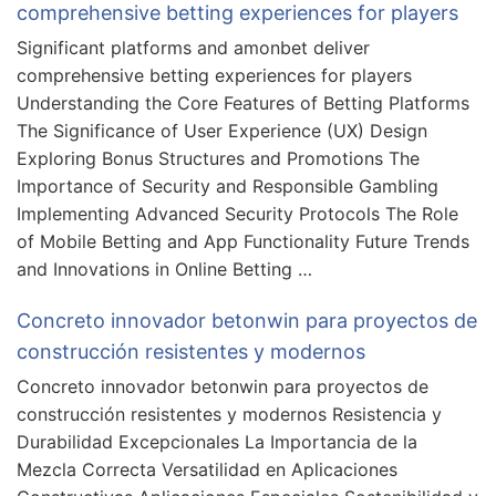
comprehensive betting experiences for players
Significant platforms and amonbet deliver
comprehensive betting experiences for players
Understanding the Core Features of Betting Platforms
The Significance of User Experience (UX) Design
Exploring Bonus Structures and Promotions The
Importance of Security and Responsible Gambling
Implementing Advanced Security Protocols The Role
of Mobile Betting and App Functionality Future Trends
and Innovations in Online Betting …
Concreto innovador betonwin para proyectos de
construcción resistentes y modernos
Concreto innovador betonwin para proyectos de
construcción resistentes y modernos Resistencia y
Durabilidad Excepcionales La Importancia de la
Mezcla Correcta Versatilidad en Aplicaciones