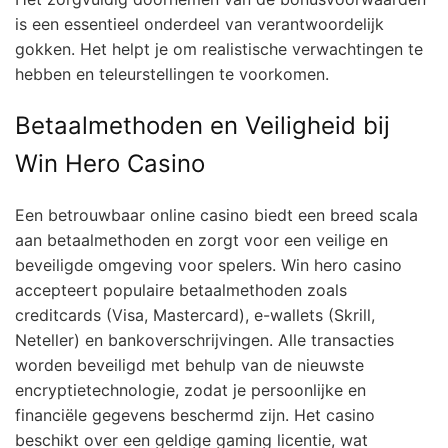
is een essentieel onderdeel van verantwoordelijk
gokken. Het helpt je om realistische verwachtingen te
hebben en teleurstellingen te voorkomen.
Betaalmethoden en Veiligheid bij
Win Hero Casino
Een betrouwbaar online casino biedt een breed scala
aan betaalmethoden en zorgt voor een veilige en
beveiligde omgeving voor spelers. Win hero casino
accepteert populaire betaalmethoden zoals
creditcards (Visa, Mastercard), e-wallets (Skrill,
Neteller) en bankoverschrijvingen. Alle transacties
worden beveiligd met behulp van de nieuwste
encryptietechnologie, zodat je persoonlijke en
financiële gegevens beschermd zijn. Het casino
beschikt over een geldige gaming licentie, wat