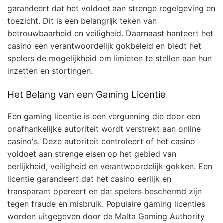
garandeert dat het voldoet aan strenge regelgeving en
toezicht. Dit is een belangrijk teken van
betrouwbaarheid en veiligheid. Daarnaast hanteert het
casino een verantwoordelijk gokbeleid en biedt het
spelers de mogelijkheid om limieten te stellen aan hun
inzetten en stortingen.
Het Belang van een Gaming Licentie
Een gaming licentie is een vergunning die door een
onafhankelijke autoriteit wordt verstrekt aan online
casino's. Deze autoriteit controleert of het casino
voldoet aan strenge eisen op het gebied van
eerlijkheid, veiligheid en verantwoordelijk gokken. Een
licentie garandeert dat het casino eerlijk en
transparant opereert en dat spelers beschermd zijn
tegen fraude en misbruik. Populaire gaming licenties
worden uitgegeven door de Malta Gaming Authority