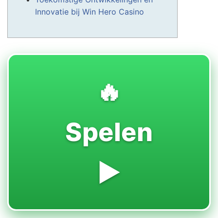
Innovatie bij Win Hero Casino
🔥
Spelen
▶️