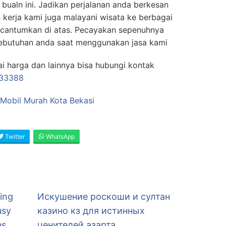
 bualn ini. Jadikan perjalanan anda berkesan
 kerja kami juga malayani wisata ke berbagai
 cantumkan di atas. Pecayakan sepenuhnya
ebutuhan anda saat menggunakan jasa kami
ai harga dan lainnya bisa hubungi kontak
33388
 Mobil Murah Kota Bekasi
Twitter
WhatsApp
ding
Искушение роскоши и султан
usy
казино кз для истинных
es
ценителей азарта