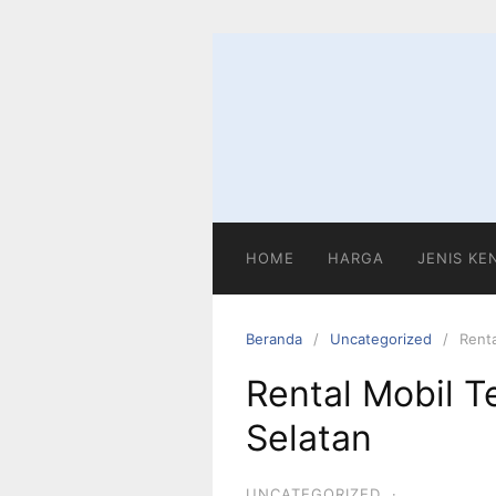
HOME
HARGA
JENIS K
Beranda
Uncategorized
Renta
Rental Mobil T
Selatan
UNCATEGORIZED
·