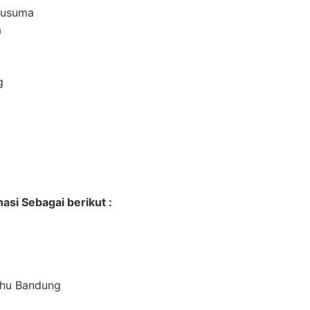
kusuma
a
g
asi Sebagai berikut :
hu Bandung