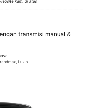
 website kami di atas
dengan transmisi manual &
nova
grandmax, Luxio