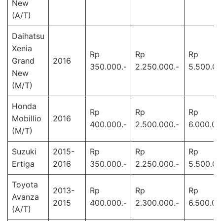
New
(A/T)
Daihatsu
Xenia
Rp
Rp
Rp
Grand
2016
350.000.-
2.250.000.-
5.500.00
New
(M/T)
Honda
Rp
Rp
Rp
Mobillio
2016
400.000.-
2.500.000.-
6.000.00
(M/T)
Suzuki
2015-
Rp
Rp
Rp
Ertiga
2016
350.000.-
2.250.000.-
5.500.00
Toyota
2013-
Rp
Rp
Rp
Avanza
2015
400.000.-
2.300.000.-
6.500.00
(A/T)