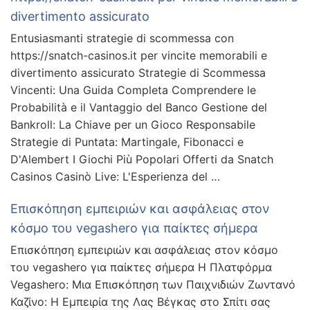
divertimento assicurato
Entusiasmanti strategie di scommessa con
https://snatch-casinos.it per vincite memorabili e
divertimento assicurato Strategie di Scommessa
Vincenti: Una Guida Completa Comprendere le
Probabilità e il Vantaggio del Banco Gestione del
Bankroll: La Chiave per un Gioco Responsabile
Strategie di Puntata: Martingale, Fibonacci e
D'Alembert I Giochi Più Popolari Offerti da Snatch
Casinos Casinò Live: L'Esperienza del …
Επισκόπηση εμπειριών και ασφάλειας στον
κόσμο του vegashero για παίκτες σήμερα
Επισκόπηση εμπειριών και ασφάλειας στον κόσμο
του vegashero για παίκτες σήμερα Η Πλατφόρμα
Vegashero: Μια Επισκόπηση των Παιχνιδιών Ζωντανό
Καζίνο: Η Εμπειρία της Λας Βέγκας στο Σπίτι σας