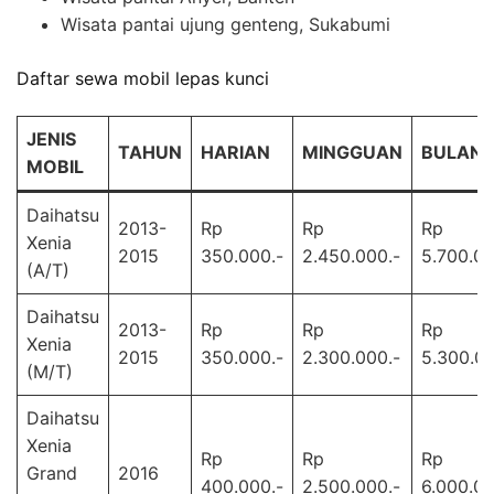
Wisata pantai ujung genteng, Sukabumi
Daftar sewa mobil lepas kunci
JENIS
TAHUN
HARIAN
MINGGUAN
BULAN
MOBIL
Daihatsu
2013-
Rp
Rp
Rp
Xenia
2015
350.000.-
2.450.000.-
5.700.00
(A/T)
Daihatsu
2013-
Rp
Rp
Rp
Xenia
2015
350.000.-
2.300.000.-
5.300.00
(M/T)
Daihatsu
Xenia
Rp
Rp
Rp
Grand
2016
400.000.-
2.500.000.-
6.000.00