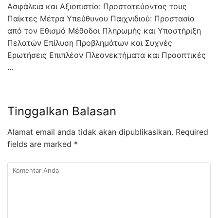
Ασφάλεια και Αξιοπιστία: Προστατεύοντας τους
Παίκτες Μέτρα Υπεύθυνου Παιχνιδιού: Προστασία
από τον Εθισμό Μέθοδοι Πληρωμής και Υποστήριξη
Πελατών Επίλυση Προβλημάτων και Συχνές
Ερωτήσεις Επιπλέον Πλεονεκτήματα και Προοπτικές
…
Tinggalkan Balasan
Alamat email anda tidak akan dipublikasikan.
Required
fields are marked
*