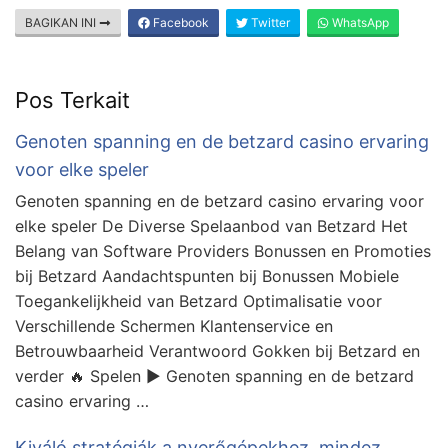
BAGIKAN INI
Facebook
Twitter
WhatsApp
Pos Terkait
Genoten spanning en de betzard casino ervaring
voor elke speler
Genoten spanning en de betzard casino ervaring voor
elke speler De Diverse Spelaanbod van Betzard Het
Belang van Software Providers Bonussen en Promoties
bij Betzard Aandachtspunten bij Bonussen Mobiele
Toegankelijkheid van Betzard Optimalisatie voor
Verschillende Schermen Klantenservice en
Betrouwbaarheid Verantwoord Gokken bij Betzard en
verder 🔥 Spelen ▶️ Genoten spanning en de betzard
casino ervaring …
Kiváló stratégiák a nyerőgépekhez, mindez