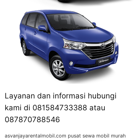
Layanan dan informasi hubungi
kami di 081584733388 atau
087870788546
asvanjayarentalmobil.com pusat sewa mobil murah