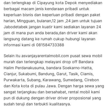
dan terlengkap di Cipayung kota Depok menyediakan
berbagai macam jenis kendaraan pribadi untuk
keperluan bisnis dan keperluan pribadi dengan paket
harian, Mingguan, bulanan,12 jam ,24 jam untuk tujuan
Jabodetabek jangan kuatir kami sediakan layanan 24
jam di mana pun anda berada,dan driver kami akan
langsung datang ke rumah cukup hubungi layanan
informasi kami di 081584733388
Selain itu asvanjayarentalmobil.com pusat sewa mobil
murah dan terlengkap melayani drop off Bandara
Halim Perdanakusuma, bandara Soekarno-Hatta,
Cianjur, Sukabumi, Bandung, Garut, Tasik, Ciamis,
Purwakarta, Subang, Karawang, Sumedang, Cirebon
dan Kota kota di pulau Jawa. Dengan harga sewa yang
sangat terjangkau dan bersahabat, rental mobil kami
pun di dukung dengan driver driver proposional yang
sudah teruji dan terbukti kualitasnya.