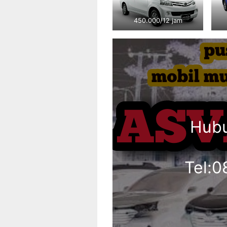
450.000/12 jam
Hubu
Tel: