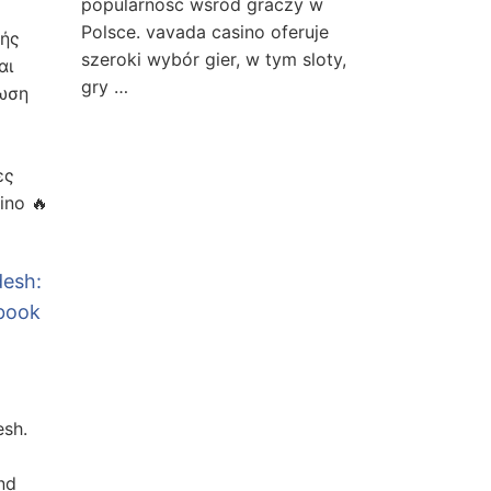
popularność wśród graczy w
Polsce. vavada casino oferuje
ής
szeroki wybór gier, w tym sloty,
αι
gry …
ωση
ες
ino 🔥
desh:
sbook
esh.
nd