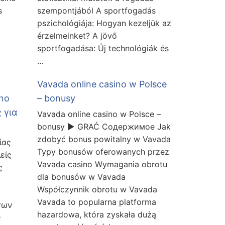
s
szempontjából A sportfogadás
pszichológiája: Hogyan kezeljük az
érzelmeinket? A jövő
sportfogadása: Új technológiák és
…
Vavada online casino w Polsce
ino
– bonusy
 για
Vavada online casino w Polsce –
bonusy ▶️ GRAĆ Содержимое Jak
zdobyć bonus powitalny w Vavada
ίας
Typy bonusów oferowanych przez
είς
Vavada casino Wymagania obrotu
ς
dla bonusów w Vavada
Współczynnik obrotu w Vavada
Vavada to popularna platforma
των
hazardowa, która zyskała dużą
ς