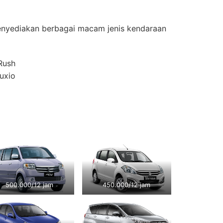
nyediakan berbagai macam jenis kendaraan
Rush
Luxio
500.000/12 jam
450.000/12 jam