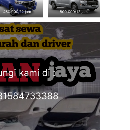
450.000/12 jam
800.000/12 jam
ngi kami di :
081584733388