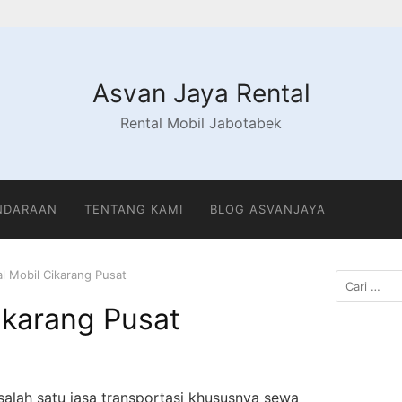
Asvan Jaya Rental
Rental Mobil Jabotabek
ENDARAAN
TENTANG KAMI
BLOG ASVANJAYA
l Mobil Cikarang Pusat
ikarang Pusat
salah satu jasa transportasi khususnya sewa