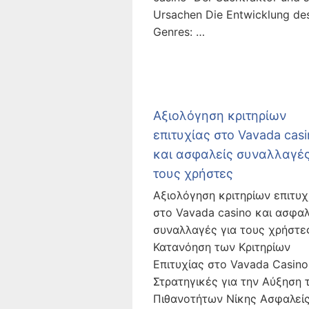
Ursachen Die Entwicklung de
Genres: …
Αξιολόγηση κριτηρίων
επιτυχίας στο Vavada cas
και ασφαλείς συναλλαγές
τους χρήστες
Αξιολόγηση κριτηρίων επιτυχ
στο Vavada casino και ασφαλ
συναλλαγές για τους χρήστε
Κατανόηση των Κριτηρίων
Επιτυχίας στο Vavada Casino
Στρατηγικές για την Αύξηση 
Πιθανοτήτων Νίκης Ασφαλεί