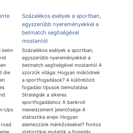
ente
Százalékos esélyek a sportban,
egyszerűbb nyereményekkel a
betmatch segítségével
mostantól
 beim
Százalékos esélyek a sportban,
und
egyszerűbb nyereményekkel a
len
betmatch segítségével mostantól A
d die
szorzók világa: Hogyan működnek
en
a sportfogadások? A különböző
es
fogadási típusok bemutatása
und
Stratégiák a sikeres
sportfogadáshoz A bankroll
er-Ups
menedzsment jelentősége A
statisztika ereje: Hogyan
 road
elemezzünk mérkőzéseket? Fontos
eine
statisztikai mutatók a fogadás