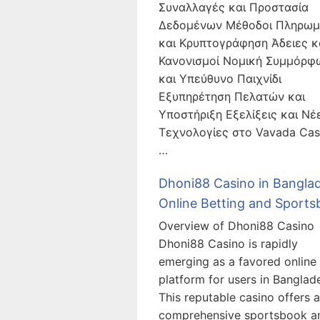
Συναλλαγές και Προστασία
Δεδομένων Μέθοδοι Πληρωμ
και Κρυπτογράφηση Άδειες κ
Κανονισμοί Νομική Συμμόρφ
και Υπεύθυνο Παιχνίδι
Εξυπηρέτηση Πελατών και
Υποστήριξη Εξελίξεις και Νέ
Τεχνολογίες στο Vavada Cas
…
Dhoni88 Casino in Bangla
Online Betting and Sport
Overview of Dhoni88 Casino
Dhoni88 Casino is rapidly
emerging as a favored online
platform for users in Banglad
This reputable casino offers a
comprehensive sportsbook a