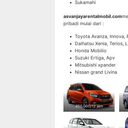
Sukamahi
asvanjayarentalmobil.com
me
pribadi mulai dari :
Toyota Avanza, Innova, 
Daihatsu Xenia, Terios, 
Honda Mobilio
Suzuki Ertiga, Apv
Mitsubishi xpander
Nissan grand Livina
450.000/12 jam