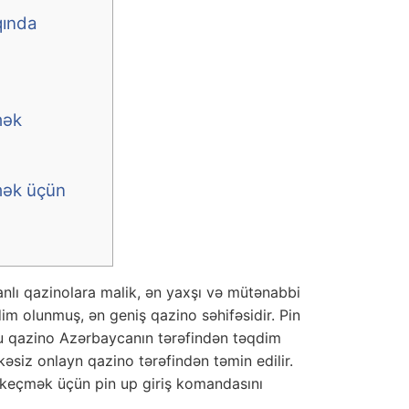
qında
mək
mək üçün
nlı qazinolara malik, ən yaxşı və mütənabbi
im olunmuş, ən geniş qazino səhifəsidir. Pin
bu qazino Azərbaycanın tərəfindən təqdim
əsiz onlayn qazino tərəfindən təmin edilir.
 keçmək üçün pin up giriş komandasını