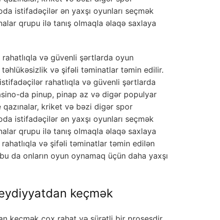
da istifadəçilər ən yaxşı oyunları seçmək
nalar qrupu ilə tanış olmaqla əlaqə saxlaya
 rahatlıqla və güvenli şərtlarda oyun
təhlükəsizlik və şifəli təminatlar təmin edilir.
istifadəçilər rahatlıqla və güvenli şərtlarda
asino-da pinup, pinap az və digər populyar
ve qazınalar, kriket və bəzi digər spor
da istifadəçilər ən yaxşı oyunları seçmək
nalar qrupu ilə tanış olmaqla əlaqə saxlaya
 rahatlıqla və şifəli təminatlar təmin edilən
, bu da onların oyun oynamaq üçün daha yaxşı
qeydiyyatdan keçmək
 keçmək çox rahat və sürətli bir prosesdir.