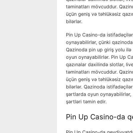
təminatları mövcuddur. Qazino
üçün geniş və təhlükəsiz qazı
bilərlər.
Pin Up Casino-da istifadəçilər
oynayabilirlər, çünki qazinoda 
Qazinoda pin up giriş yolu ilə 
oyun oynayabilirlər. Pin Up C
qazınalar daxilində slotlar, li
təminatları mövcuddur. Qazino
üçün geniş və təhlükəsiz qazı
bilərlər. Qazinoda istifadəçilər
şərtlarda oyun oynayabilirlər
şərtləri təmin edir.
Pin Up Casino-da 
Pin Up Casino-da qeydiyyatdan