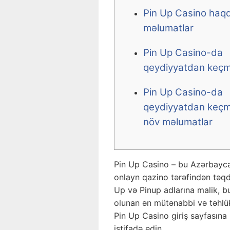
Pin Up Casino haq
məlumatlar
Pin Up Casino-da
qeydiyyatdan keç
Pin Up Casino-da
qeydiyyatdan keç
növ məlumatlar
Pin Up Casino – bu Azərbayca
onlayn qazino tərəfindən təqd
Up və Pinup adlarına malik, 
olunan ən mütənabbi və təhlük
Pin Up Casino giriş sayfasına
istifadə edin.