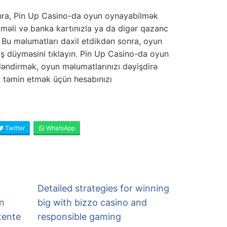
ra, Pin Up Casino-da oyun oynayabilmək
tməli və banka kartınızla ya da digər qazanc
 Bu məlumatları daxil etdikdən sonra, oyun
ş düyməsini tıklayın. Pin Up Casino-da oyun
ləndirmək, oyun məlumatlarınızı dəyişdirə
rı təmin etmək üçün hesabınızı
Twitter
WhatsApp
Detailed strategies for winning
un
big with bizzo casino and
tente
responsible gaming