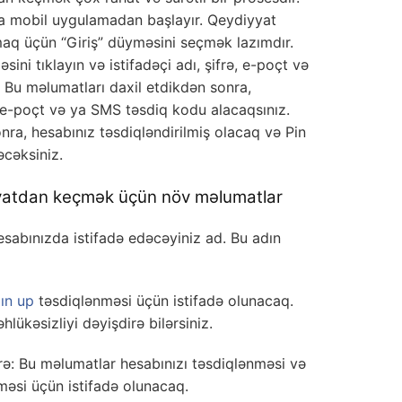
a mobil uygulamadan başlayır. Qeydiyyat
aq üçün “Giriş” düyməsini seçmək lazımdır.
ni tıklayın və istifadəçi adı, şifrə, e-poçt və
. Bu məlumatları daxil etdikdən sonra,
 e-poçt və ya SMS təsdiq kodu alacaqsınız.
nra, hesabınız təsdiqləndirilmiş olacaq və Pin
əcəksiniz.
yatdan keçmək üçün növ məlumatlar
 hesabınızda istifadə edəcəyiniz ad. Bu adın
ın up
təsdiqlənməsi üçün istifadə olunacaq.
hlükəsizliyi dəyişdirə bilərsiniz.
ə: Bu məlumatlar hesabınızı təsdiqlənməsi və
lməsi üçün istifadə olunacaq.