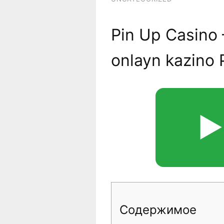
Pin Up Casino
onlayn kazino 
▶
Содержимое