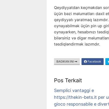
Qeydiyyatdan keçməkdan son
üçün bəzi məlumatları daxil e
qeydiyyatı yaratmaq lazımdır.
oynayabilmək üçün pin up giri
oynayarken, hesabınızı təsdiq
bilərsiniz və digər məlumatla
təsdiqləndirmək lazımdır.
BAGIKAN INI
Facebook
Pos Terkait
Semplici vantaggi e
https://thekin-bets.it per 
gioco responsabile e diver