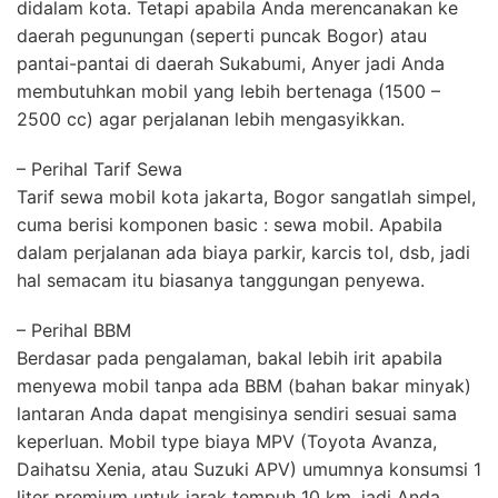
didalam kota. Tetapi apabila Anda merencanakan ke
daerah pegunungan (seperti puncak Bogor) atau
pantai-pantai di daerah Sukabumi, Anyer jadi Anda
membutuhkan mobil yang lebih bertenaga (1500 –
2500 cc) agar perjalanan lebih mengasyikkan.
– Perihal Tarif Sewa
Tarif sewa mobil kota jakarta, Bogor sangatlah simpel,
cuma berisi komponen basic : sewa mobil. Apabila
dalam perjalanan ada biaya parkir, karcis tol, dsb, jadi
hal semacam itu biasanya tanggungan penyewa.
– Perihal BBM
Berdasar pada pengalaman, bakal lebih irit apabila
menyewa mobil tanpa ada BBM (bahan bakar minyak)
lantaran Anda dapat mengisinya sendiri sesuai sama
keperluan. Mobil type biaya MPV (Toyota Avanza,
Daihatsu Xenia, atau Suzuki APV) umumnya konsumsi 1
liter premium untuk jarak tempuh 10 km, jadi Anda