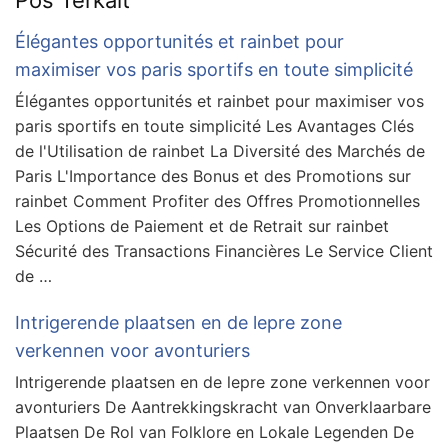
Élégantes opportunités et rainbet pour
maximiser vos paris sportifs en toute simplicité
Élégantes opportunités et rainbet pour maximiser vos
paris sportifs en toute simplicité Les Avantages Clés
de l'Utilisation de rainbet La Diversité des Marchés de
Paris L'Importance des Bonus et des Promotions sur
rainbet Comment Profiter des Offres Promotionnelles
Les Options de Paiement et de Retrait sur rainbet
Sécurité des Transactions Financières Le Service Client
de …
Intrigerende plaatsen en de lepre zone
verkennen voor avonturiers
Intrigerende plaatsen en de lepre zone verkennen voor
avonturiers De Aantrekkingskracht van Onverklaarbare
Plaatsen De Rol van Folklore en Lokale Legenden De