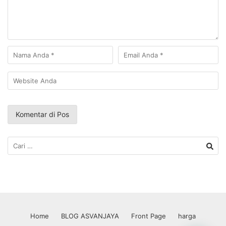
Home
BLOG ASVANJAYA
Front Page
harga