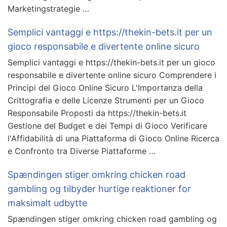
Marketingstrategie …
Semplici vantaggi e https://thekin-bets.it per un
gioco responsabile e divertente online sicuro
Semplici vantaggi e https://thekin-bets.it per un gioco
responsabile e divertente online sicuro Comprendere i
Principi del Gioco Online Sicuro L'Importanza della
Crittografia e delle Licenze Strumenti per un Gioco
Responsabile Proposti da https://thekin-bets.it
Gestione del Budget e dei Tempi di Gioco Verificare
l'Affidabilità di una Piattaforma di Gioco Online Ricerca
e Confronto tra Diverse Piattaforme …
Spændingen stiger omkring chicken road
gambling og tilbyder hurtige reaktioner for
maksimalt udbytte
Spændingen stiger omkring chicken road gambling og