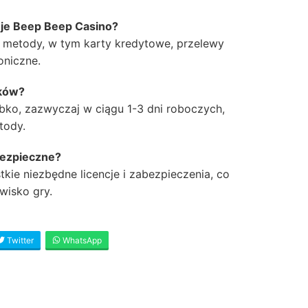
uje Beep Beep Casino?
e metody, w tym karty kredytowe, przelewy
oniczne.
dków?
bko, zazwyczaj w ciągu 1-3 dni roboczych,
tody.
bezpieczne?
kie niezbędne licencje i zabezpieczenia, co
wisko gry.
Twitter
WhatsApp