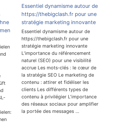
Essentiel dynamisme autour de
s
https://thebigclash.fr pour une
ohne
stratégie marketing innovante
ormen
Essentiel dynamisme autour de
https://thebigclash.fr pour une
stratégie marketing innovante
ielen
L'importance du référencement
und
naturel (SEO) pour une visibilité
accrue Les mots-clés : le cœur de
la stratégie SEO Le marketing de
e
contenu : attirer et fidéliser les
üft
clients Les différents types de
nd
contenu à privilégier L'importance
SL-
des réseaux sociaux pour amplifier
la portée des messages …
elen:
hen