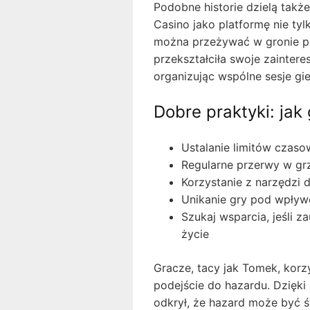
Podobne historie dzielą także
Casino jako platformę nie tyl
można przeżywać w gronie prz
przekształciła swoje zaintere
organizując wspólne sesje gie
Dobre praktyki: jak
Ustalanie limitów czaso
Regularne przerwy w gr
Korzystanie z narzędzi 
Unikanie gry pod wpływ
Szukaj wsparcia, jeśli
życie
Gracze, tacy jak Tomek, korz
podejście do hazardu. Dzięk
odkrył, że hazard może być 