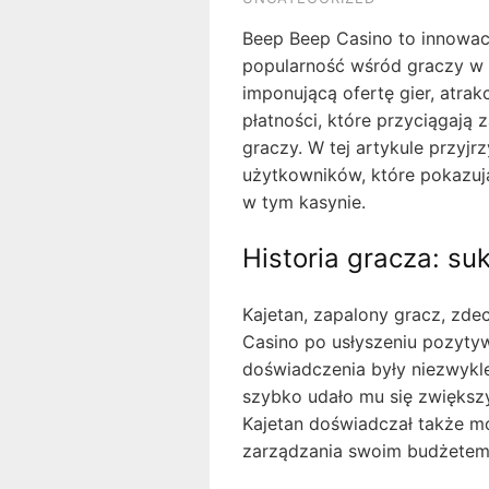
Beep Beep Casino to innowac
popularność wśród graczy w
imponującą ofertę gier, atr
płatności, które przyciągają
graczy. W tej artykule przyj
użytkowników, które pokazuj
w tym kasynie.
Historia gracza: su
Kajetan, zapalony gracz, zde
Casino po usłyszeniu pozyty
doświadczenia były niezwykle 
szybko udało mu się zwiększy
Kajetan doświadczał także 
zarządzania swoim budżetem