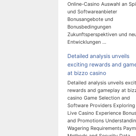
Online-Casino Auswahl an Spi
und Softwareanbieter
Bonusangebote und
Bonusbedingungen
Zukunftsperspektiven und ne
Entwicklungen …
Detailed analysis unveils
exciting rewards and gam
at bizzo casino
Detailed analysis unveils exci
rewards and gameplay at biz
casino Game Selection and
Software Providers Exploring
Live Casino Experience Bonu
and Promotions Understandi
Wagering Requirements Paym
Methods and Security Data