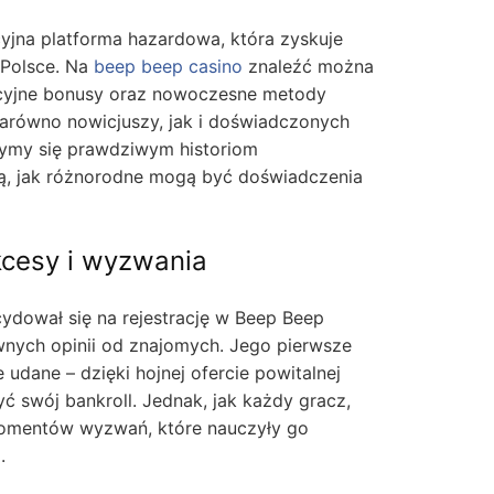
yjna platforma hazardowa, która zyskuje
 Polsce. Na
beep beep casino
znaleźć można
akcyjne bonusy oraz nowoczesne metody
 zarówno nowicjuszy, jak i doświadczonych
rzymy się prawdziwym historiom
ą, jak różnorodne mogą być doświadczenia
kcesy i wyzwania
cydował się na rejestrację w Beep Beep
wnych opinii od znajomych. Jego pierwsze
udane – dzięki hojnej ofercie powitalnej
ć swój bankroll. Jednak, jak każdy gracz,
momentów wyzwań, które nauczyły go
.