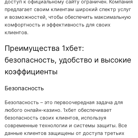
доступ к официальному сайту ограничен. Компания
предлагает своим клиентам широкий спектр услуг
и возможностей, чтобы обеспечить максимальную
комфортность и эффективность для своих
клиентов.
Преимущества 1хбет:
безопасность, удобство и высокие
коэффициенты
Безопасность
Безопасность – это первоочередная задача для
любого онлайн-казино. 1хбет обеспечивает
безопасность своих клиентов, используя
современные технологии и системы защиты. Все
данные клиентов защищены от доступа третьих