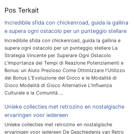
Pos Terkait
Incredibile sfida con chickenroad, guida la gallina
e supera ogni ostacolo per un punteggio stellare
Incredibile sfida con chickenroad, guida la gallina e
supera ogni ostacolo per un punteggio stellare La
Strategia Vincente per Superare Ogni Ostacolo
L'Importanza dei Tempi di Reazione Potenziamenti e
Bonus: un Aiuto Prezioso Come Ottimizzare l'Utilizzo
dei Bonus L'Evoluzione del Gioco e le Modalità di
Gioco Modalità di Gioco Alternative L'Influenza
Culturale e la Comunità …
Unieke collecties met retrozino en nostalgische
ervaringen voor iedereen
Unieke collecties met retrozino en nostalgische
ervaringen voor iedereen De Geschiedenis van Retro