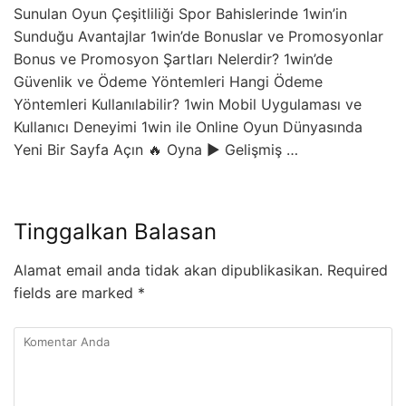
Sunulan Oyun Çeşitliliği Spor Bahislerinde 1win’in
Sunduğu Avantajlar 1win’de Bonuslar ve Promosyonlar
Bonus ve Promosyon Şartları Nelerdir? 1win’de
Güvenlik ve Ödeme Yöntemleri Hangi Ödeme
Yöntemleri Kullanılabilir? 1win Mobil Uygulaması ve
Kullanıcı Deneyimi 1win ile Online Oyun Dünyasında
Yeni Bir Sayfa Açın 🔥 Oyna ▶️ Gelişmiş …
Tinggalkan Balasan
Alamat email anda tidak akan dipublikasikan.
Required
fields are marked
*