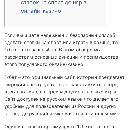
ставок на спорт до игр в
онлайн-казино
Если вы ищете надежный и безопасный способ
сделать ставки на спорт или играть в казино, то
1хбет – это ваш выбор. В этом обзоре мы
рассмотрим основные функции и преимущества
этого популярного онлайн-казино.
1хбет – это официальный сайт, который предлагает
широкий спектр услуг, включая ставки на спорт,
игры в казино, лотереи и другие азартные игры.
Сайт доступен на русском языке, что делает его
удобным для пользователей из России и других
стран, где русский язык является официальным.
Один из главных преимуществ 1хбета – это его