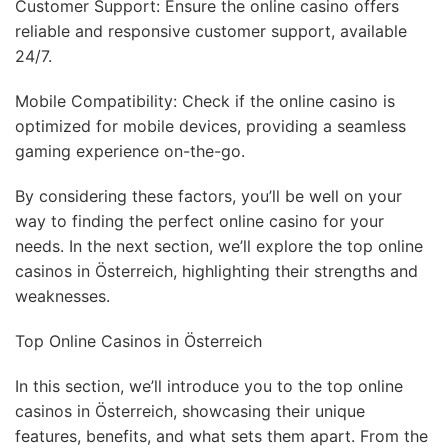
Customer Support: Ensure the online casino offers
reliable and responsive customer support, available
24/7.
Mobile Compatibility: Check if the online casino is
optimized for mobile devices, providing a seamless
gaming experience on-the-go.
By considering these factors, you’ll be well on your
way to finding the perfect online casino for your
needs. In the next section, we’ll explore the top online
casinos in Österreich, highlighting their strengths and
weaknesses.
Top Online Casinos in Österreich
In this section, we’ll introduce you to the top online
casinos in Österreich, showcasing their unique
features, benefits, and what sets them apart. From the